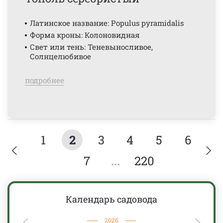
Латинское название: Populus pyramidalis
Форма кроны: Колоновидная
Свет или тень: Теневыносливое,
Солнцелюбивое
подробнее
1
2
3
4
5
6
7
...
220
Календарь садовода
2026