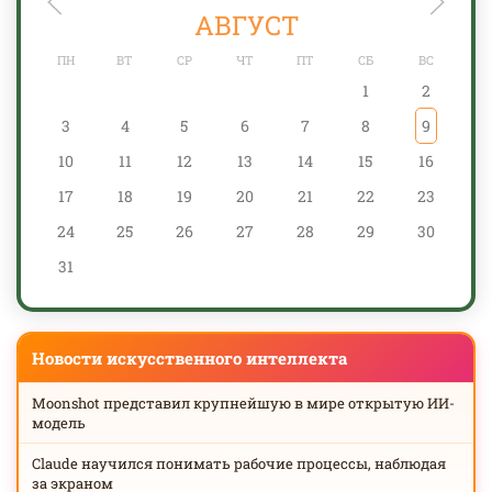
АВГУСТ
ПН
ВТ
СР
ЧТ
ПТ
СБ
ВС
1
2
3
4
5
6
7
8
9
10
11
12
13
14
15
16
17
18
19
20
21
22
23
24
25
26
27
28
29
30
31
Новости искусственного интеллекта
Moonshot представил крупнейшую в мире открытую ИИ-
модель
Claude научился понимать рабочие процессы, наблюдая
за экраном