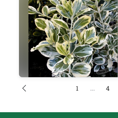
1
...
4