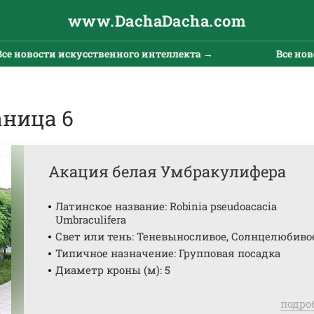
www.DachaDacha.com
сти искусственного интеллекта →
Все новости ис
аница 6
Акация белая Умбракулифера
Латинское название: Robinia pseudoacacia
Umbraculifera
Свет или тень: Теневыносливое, Солнцелюбиво
Типичное назначение: Групповая посадка
Диаметр кроны (м): 5
подро