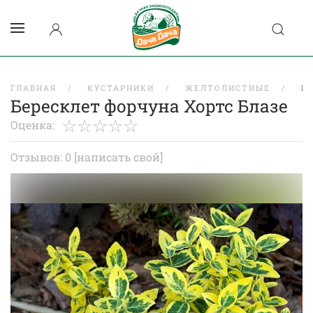
ГЛАВНАЯ
КУСТАРНИКИ
ЖЕЛТОЛИСТНЫЕ
Б
Бересклет форчуна Хортс Блазе
Оценка:
Отзывов: 0
[написать свой]