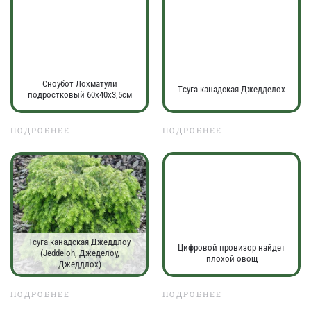
Сноубот Лохматули
Тcуга канадская Джедделох
подростковый 60х40х3,5см
ПОДРОБНЕЕ
ПОДРОБНЕЕ
Тсуга канадская Джеддлоу
Цифровой провизор найдет
(Jeddeloh, Джеделоу,
плохой овощ
Джеддлох)
ПОДРОБНЕЕ
ПОДРОБНЕЕ