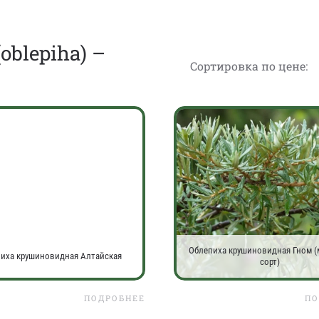
oblepiha) –
Сортировка по цене:
Облепиха крушиновидная Гном 
иха крушиновидная Алтайская
сорт)
ПОДРОБНЕЕ
ПО