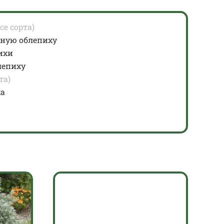
се сорта)
ную облепиху
ихи
лепиху
та)
ха