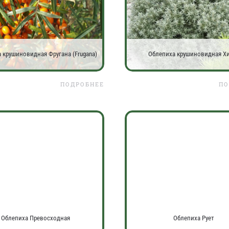
 крушиновидная Фругана (Frugana)
Облепиха крушиновидная Х
ПОДРОБНЕЕ
ПО
Облепиха Превосходная
Облепиха Рует