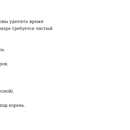
отовы уделять время
йхере требуется частый
ны.
ров.
сной).
под корень.