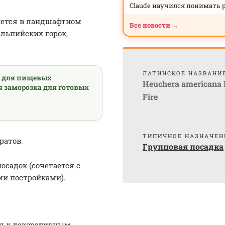
Claude научился понимать 
уется в ландшафтном
Все новости →
альпийских горок,
ЛАТИНСКОЕ НАЗВАНИ
а для пищевых
Heuchera americana 
я заморозка для готовых
Fire
ТИПИЧНОЕ НАЗНАЧЕН
ратов.
Групповая посадка
осадок (сочетается с
и постройками).
ся к декоративным