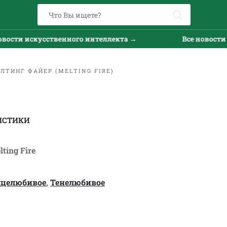
и искусственного интеллекта →
Все новости иску
ТИНГ ФАЙЕР (MELTING FIRE)
ИСТИКИ
ting Fire
нцелюбивое
,
Тенелюбивое