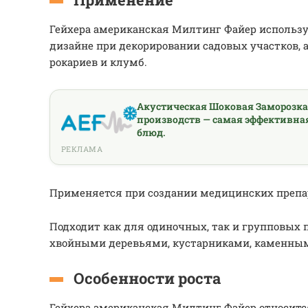
Гейхера американская Милтинг Файер использ
дизайне при декорировании садовых участков, 
рокариев и клумб.
Акустическая Шоковая Заморозк
производств — самая эффективна
блюд.
РЕКЛАМА
Применяется при создании медицинских препа
Подходит как для одиночных, так и групповых п
хвойными деревьями, кустарниками, каменным
Особенности роста
Гейхера американская Милтинг Файер относит