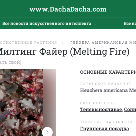
www.DachaDacha.com
новости искусственного интеллекта →
Все новост
ОЛИСТВЕННЫЕ РАСТЕНИЯ
ГЕЙХЕРА АМЕРИКАНСКАЯ МИЛ
илтинг Файер (Melting Fire)
ать свой]
ОСНОВНЫЕ ХАРАКТЕР
ЛАТИНСКОЕ НАЗВАНИЕ
Heuchera americana Mel
СВЕТ ИЛИ ТЕНЬ
Теневыносливое
,
Сол
ТИПИЧНОЕ НАЗНАЧЕНИЕ
Групповая посадка