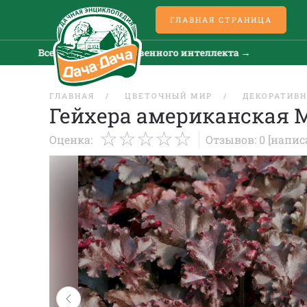
ГЛАВНАЯ СТРАНИЦА
Все новости искусственного интеллекта →
Все 
ГЛАВНАЯ
ЦВЕТОЧНЫЙ МИР
ДЕКОРАТИВН
Гейхера американская М
Оценка:
Отзывов: 0
[напис