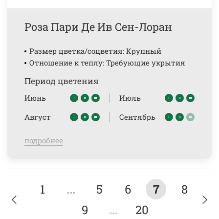
Роза Пари Де Ив Сен-Лоран
Размер цветка/соцветия: Крупный
Отношение к теплу: Требующие укрытия
Период цветения
Июнь
Июль
Август
Сентябрь
подробнее
1
...
5
6
7
8
9
...
20