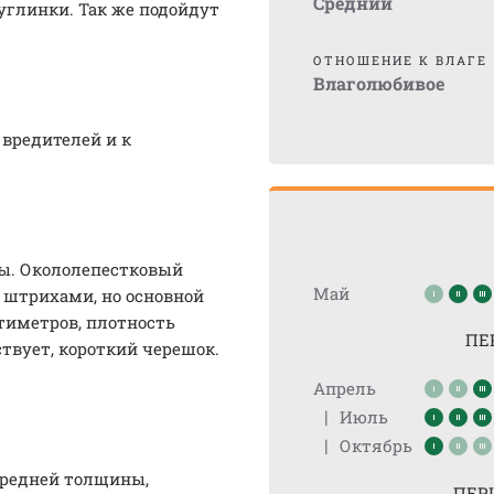
Средний
углинки. Так же подойдут
ОТНОШЕНИЕ К ВЛАГЕ
Влаголюбивое
 вредителей и к
ы. Окололепестковый
Май
 штрихами, но основной
нтиметров, плотность
ПЕ
твует, короткий черешок.
Апрель
|
Июль
|
Октябрь
 средней толщины,
ПЕР