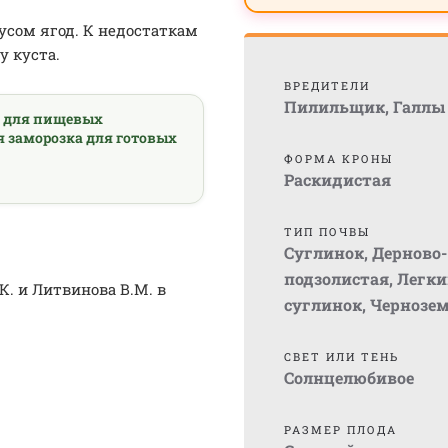
кусом ягод. К недостаткам
у куста.
ВРЕДИТЕЛИ
Пилильщик
,
Галлы
а для пищевых
я заморозка для готовых
ФОРМА КРОНЫ
Раскидистая
ТИП ПОЧВЫ
Суглинок
,
Дерново-
подзолистая
,
Легки
. и Литвинова В.М. в
суглинок
,
Чернозе
СВЕТ ИЛИ ТЕНЬ
Солнцелюбивое
РАЗМЕР ПЛОДА