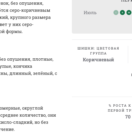
нок, без опушения,
бтся серо-коричневым
Июль
кий, крупного размера
ет у них серо-
ой формы.
ШИШКИ: ЦВЕТОВАЯ
ГРУППА
без опушения, плотные,
Коричневый
тупые, кончика
ны, длинный, зелёный, с
% РОСТА К
номерные, округлой
ПЕРВОЙ ТР
 среднее количество, они
70
исло-сладкий, но без
ачение.