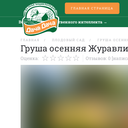
ГЛАВНАЯ СТРАНИЦА
Все новости искусственного интеллекта →
Вс
ГЛАВНАЯ
ПЛОДОВЫЙ САД
ГРУША ОСЕНН
Груша осенняя Журавл
Оценка:
Отзывов: 0
[напис