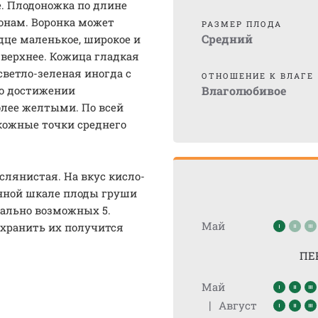
. Плодоножка по длине
онам. Воронка может
РАЗМЕР ПЛОДА
Средний
дце маленькое, широкое и
 верхнее. Кожица гладкая
светло-зеленая иногда с
ОТНОШЕНИЕ К ВЛАГЕ
о достижении
Влаголюбивое
олее желтыми. По всей
кожные точки среднего
слянистая. На вкус кисло-
онной шкале плоды груши
мально возможных 5.
Май
 хранить их получится
ПЕ
Май
|
Август