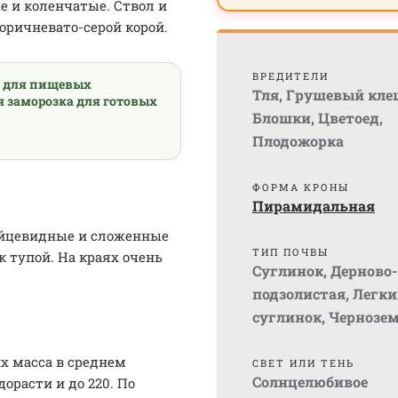
 и коленчатые. Ствол и
оричневато-серой корой.
ВРЕДИТЕЛИ
а для пищевых
Тля
,
Грушевый кле
я заморозка для готовых
Блошки
,
Цветоед
,
Плодожорка
ФОРМА КРОНЫ
Пирамидальная
яйцевидные и сложенные
ТИП ПОЧВЫ
к тупой. На краях очень
Суглинок
,
Дерново-
подзолистая
,
Легки
суглинок
,
Чернозе
х масса в среднем
СВЕТ ИЛИ ТЕНЬ
Солнцелюбивое
орасти и до 220. По