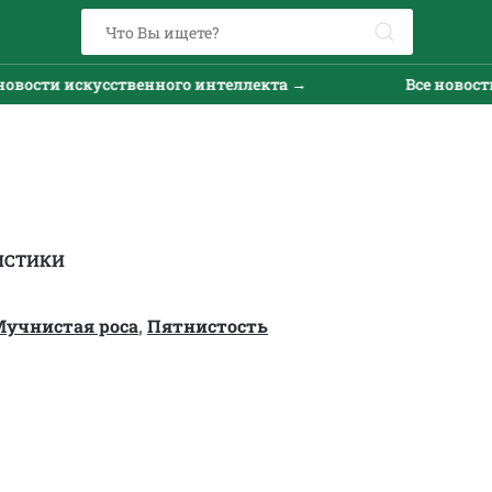
сти искусственного интеллекта →
Все новости ис
ИСТИКИ
учнистая роса
,
Пятнистость