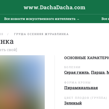
www.DachaDacha.com
е новости искусственного интеллекта →
Все ново
ЯЯ
ГРУША ОСЕННЯЯ ЖУРАВЛИНКА
инка
ать свой]
ОСНОВНЫЕ ХАРАКТЕР
БОЛЕЗНИ
Серая гниль
,
Парша
,
М
ФОРМА КРОНЫ
Пирамидальная
ЦВЕТ ПЛОДОВ (ГРУППА)
Зеленый