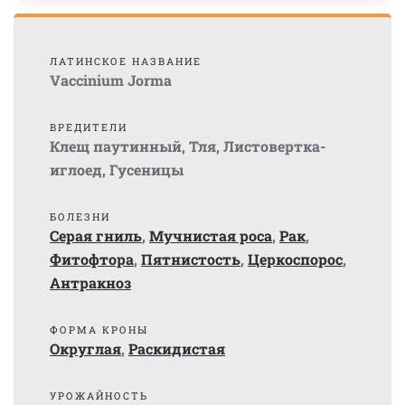
ЛАТИНСКОЕ НАЗВАНИЕ
Vaccinium Jorma
ВРЕДИТЕЛИ
Клещ паутинный
,
Тля
,
Листовертка-
иглоед
,
Гусеницы
БОЛЕЗНИ
Серая гниль
,
Мучнистая роса
,
Рак
,
Фитофтора
,
Пятнистость
,
Церкоспорос
,
Антракноз
ФОРМА КРОНЫ
Округлая
,
Раскидистая
УРОЖАЙНОСТЬ