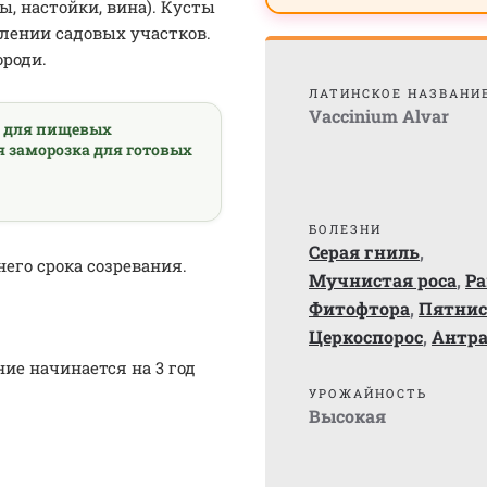
ы, настойки, вина). Кусты
лении садовых участков.
ороди.
ЛАТИНСКОЕ НАЗВАНИ
Vaccinium Alvar
а для пищевых
я заморозка для готовых
БОЛЕЗНИ
Серая гниль
,
его срока созревания.
Мучнистая роса
,
Ра
Фитофтора
,
Пятнис
Церкоспорос
,
Антра
ие начинается на 3 год
УРОЖАЙНОСТЬ
Высокая