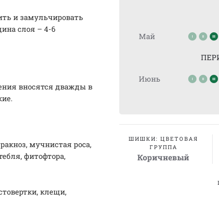
ить и замульчировать
ина слоя – 4-6
Май
ПЕР
Июнь
рения вносятся дважды в
кие.
ШИШКИ: ЦВЕТОВАЯ
ракноз, мучнистая роса,
ГРУППА
тебля, фитофтора,
Коричневый
стовертки, клещи,