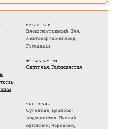
Е
ВРЕДИТЕЛИ
Клещ паутинный
,
Тля
,
Листовертка-иглоед
,
Гусеницы
ФОРМА КРОНЫ
Округлая
,
Раскидистая
к
,
тость
,
кноз
ТИП ПОЧВЫ
Суглинок
,
Дерново-
подзолистая
,
Легкий
суглинок
,
Чернозем
,