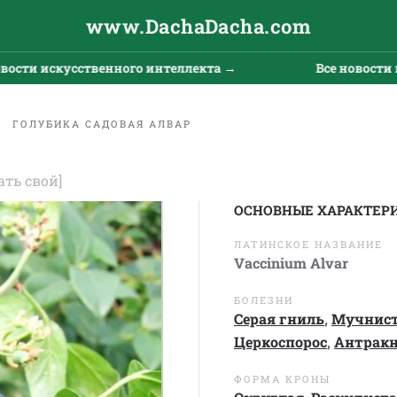
www.DachaDacha.com
 искусственного интеллекта →
Все новости искус
ГОЛУБИКА САДОВАЯ АЛВАР
ать свой]
ОСНОВНЫЕ ХАРАКТЕР
ЛАТИНСКОЕ НАЗВАНИЕ
Vaccinium Alvar
БОЛЕЗНИ
Серая гниль
,
Мучнист
Церкоспорос
,
Антракн
ФОРМА КРОНЫ