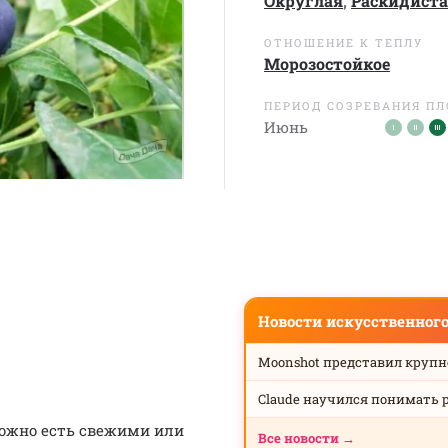
Округлая
,
Раскидист
ОТНОШЕНИЕ К ТЕПЛУ
Морозостойкое
ПЕРИОД СОЗРЕВАНИЯ П
Июнь
Новости искусственног
Moonshot представил круп
Claude научился понимать 
можно есть свежими или
Все новости →