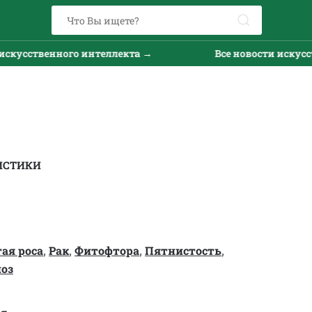
ственного интеллекта →
Все новости искусственн
ИСТИКИ
ая роса
,
Рак
,
Фитофтора
,
Пятнистость
,
оз