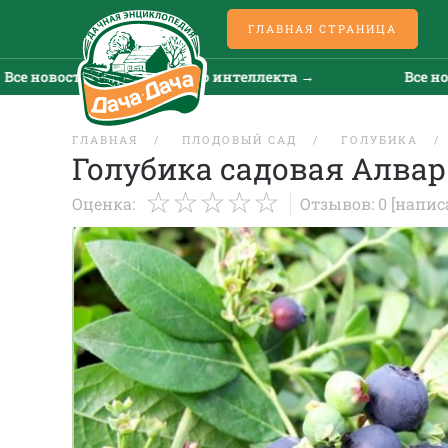
ГЛАВНАЯ СТРАНИЦА
овости искусственного интеллекта →
Все новости
ГЛАВНАЯ
ПЛОДОВЫЙ САД
ГОЛУБИКА
Голубика садовая Алвар
Оценка:
Отзывов: 0
[напис