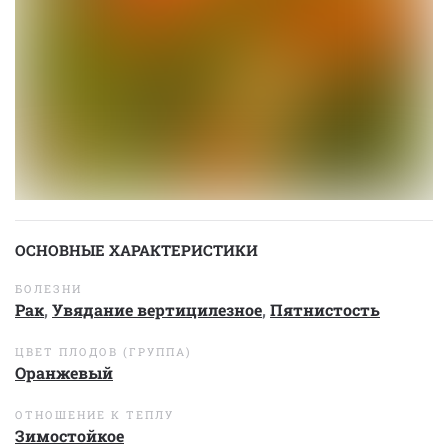
ОСНОВНЫЕ ХАРАКТЕРИСТИКИ
БОЛЕЗНИ
Рак
,
Увядание вертицилезное
,
Пятнистость
ЦВЕТ ПЛОДОВ (ГРУППА)
Оранжевый
ОТНОШЕНИЕ К ТЕПЛУ
Зимостойкое