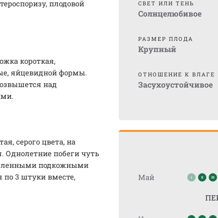
тероспоризу, плодовой
СВЕТ ИЛИ ТЕНЬ
Солнцелюбивое
РАЗМЕР ПЛОДА
Крупный
ожка короткая,
ые, яйцевидной формы.
ОТНОШЕНИЕ К ВЛАГЕ
возвышется над
Засухоустойчивое
ими.
я, серого цвета, на
я. Однолетние побеги чуть
численными подкожными
 по 3 штуки вместе,
Май
ПЕ