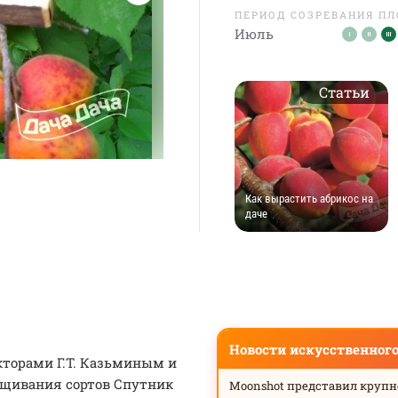
ПЕРИОД СОЗРЕВАНИЯ П
Июль
Статьи
Как вырастить абрикос на
даче
Новости искусственног
торами Г.Т. Казьминым и
ещивания сортов Спутник
Moonshot представил круп