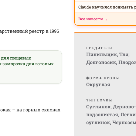
Claude научился понимать 
Все новости →
арственный реестр в 1996
ВРЕДИТЕЛИ
Пилильщик
,
Тля
,
а для пищевых
Долгоносик
,
Плодо
я заморозка для готовых
ФОРМА КРОНЫ
Округлая
ТИП ПОЧВЫ
Суглинок
,
Дерново-
окая – на горных склонах.
подзолистая
,
Легки
суглинок
,
Чернозе