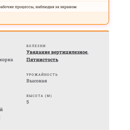
рабочие процессы, наблюдая за экраном
БОЛЕЗНИ
Увядание вертицилезное
,
жорка
Пятнистость
УРОЖАЙНОСТЬ
Высокая
ВЫСОТА (М)
5
й
м