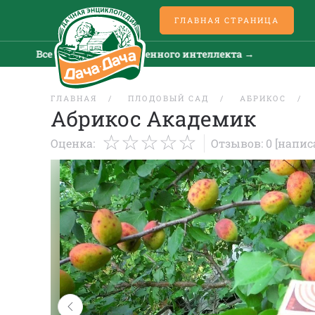
ГЛАВНАЯ СТРАНИЦА
Все новости искусственного интеллекта →
Все 
ГЛАВНАЯ
ПЛОДОВЫЙ САД
АБРИКОС
Абрикос Академик
Оценка:
Отзывов: 0
[напис