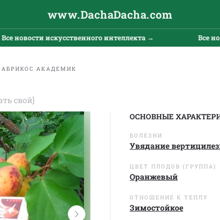
www.DachaDacha.com
новости искусственного интеллекта →
Все новост
АБРИКОС АКАДЕМИК
ать свой]
ОСНОВНЫЕ ХАРАКТЕР
БОЛЕЗНИ
Увядание вертицилез
ЦВЕТ ПЛОДОВ (ГРУППА)
Оранжевый
ОТНОШЕНИЕ К ТЕПЛУ
Зимостойкое