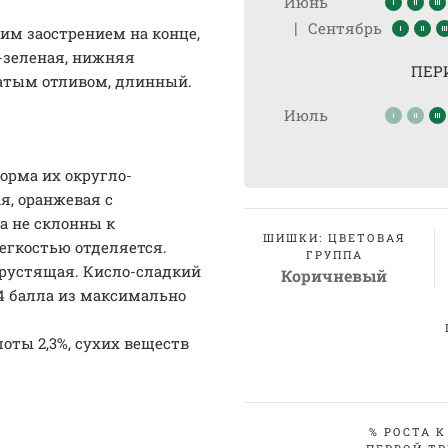
Июнь
|
Сентябрь
им заострением на конце,
о-зеленая, нижняя
ПЕР
ватым отливом, длинный.
Июль
орма их округло-
я, оранжевая с
а не склонны к
ШИШКИ: ЦВЕТОВАЯ
легкостью отделяется.
ГРУППА
хрустящая. Кисло-сладкий
Коричневый
,4 балла из максимально
лоты 2,3%, сухих веществ
% РОСТА К