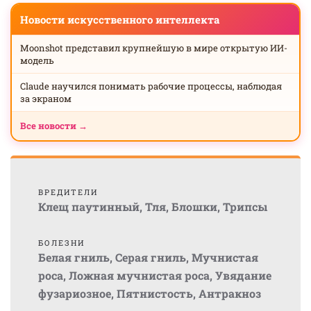
Новости искусственного интеллекта
Moonshot представил крупнейшую в мире открытую ИИ-
модель
Claude научился понимать рабочие процессы, наблюдая
за экраном
Все новости →
ВРЕДИТЕЛИ
Клещ паутинный
,
Тля
,
Блошки
,
Трипсы
БОЛЕЗНИ
Белая гниль
,
Серая гниль
,
Мучнистая
роса
,
Ложная мучнистая роса
,
Увядание
фузариозное
,
Пятнистость
,
Антракноз