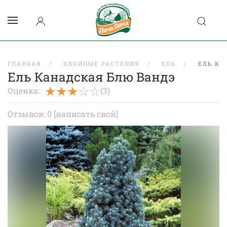
ГЛАВНАЯ
ХВОЙНЫЕ РАСТЕНИЯ
ЕЛЬ
ЕЛЬ КА
Ель Канадская Блю Вандэ
Оценка:
(3)
Отзывов: 0
[написать свой]