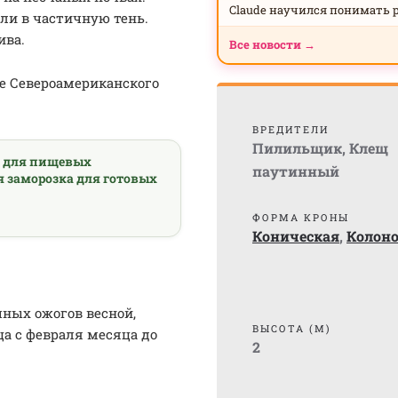
Claude научился понимать 
ли в частичную тень.
ива.
Все новости →
ре Североамериканского
ВРЕДИТЕЛИ
Пилильщик
,
Клещ
а для пищевых
паутинный
я заморозка для готовых
ФОРМА КРОНЫ
Коническая
,
Колон
чных ожогов весной,
ВЫСОТА (М)
а с февраля месяца до
2