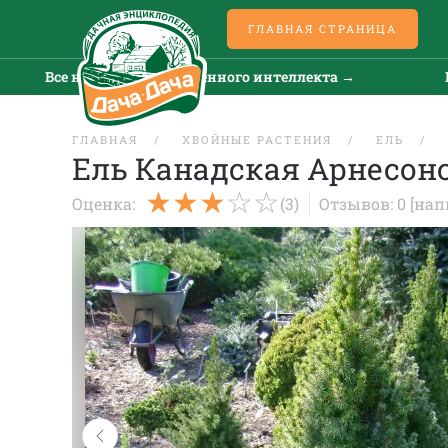
ГЛАВНАЯ СТРАНИЦА
Все новости искусственного интеллекта →
Все 
ГЛАВНАЯ
ХВОЙНЫЕ РАСТЕНИЯ
ЕЛЬ
Ель Канадская Арнесон
Оценка:
(3)
Отзывов: 0
[нап