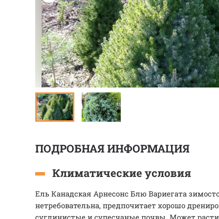
ПОДРОБНАЯ ИНФОРМАЦИЯ
Климатические условия
Ель Канадская Арнесонс Блю Вариегата зимосто
нетребовательна, предпочитает хорошо дренир
суглинистые и супесчаные почвы. Может расти