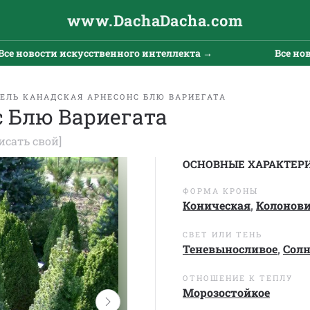
www.DachaDacha.com
новости искусственного интеллекта →
Все новост
ЕЛЬ КАНАДСКАЯ АРНЕСОНС БЛЮ ВАРИЕГАТА
с Блю Вариегата
исать свой]
ОСНОВНЫЕ ХАРАКТЕР
ФОРМА КРОНЫ
Коническая
,
Колонов
СВЕТ ИЛИ ТЕНЬ
Теневыносливое
,
Сол
ОТНОШЕНИЕ К ТЕПЛУ
Морозостойкое