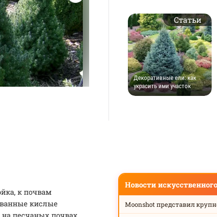
Статьи
Декоративные ели: как
украсить ими участок
Новости искусственног
йка, к почвам
ованные кислые
Moonshot представил круп
 на песчаных почвах.