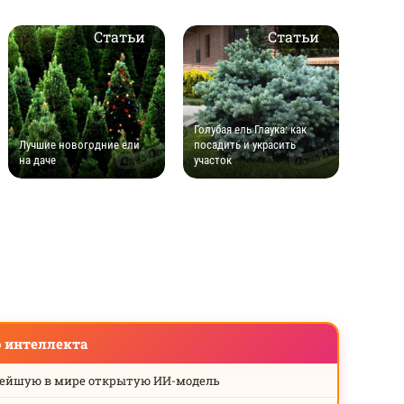
Статьи
Статьи
Голубая ель Глаука: как
Лучшие новогодние ели
посадить и украсить
на даче
участок
о интеллекта
нейшую в мире открытую ИИ-модель