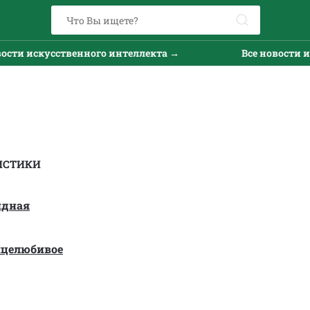
и искусственного интеллекта →
Все новости иску
ИСТИКИ
идная
нцелюбивое