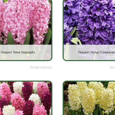
Гиацинт Пинк Сюрпрайз
Гиацинт Питер Стьювесан
ПОДРОБНЕЕ
ПО