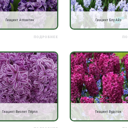
Гиацинт Атлантик
Гиацинт Блу Айз
ПОДРОБНЕЕ
ПО
Гиацинт Виолет Пёрпл
Гиацинт Вудсток