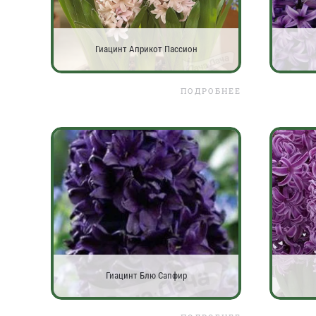
Гиацинт Априкот Пассион
ПОДРОБНЕЕ
Гиацинт Блю Сапфир