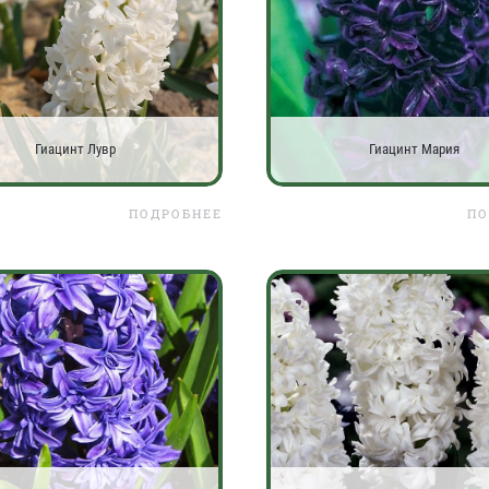
Гиацинт Лувр
Гиацинт Мария
ПОДРОБНЕЕ
ПО