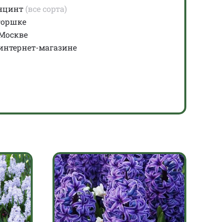
нцинт
(все сорта)
горшке
Москве
интернет-магазине