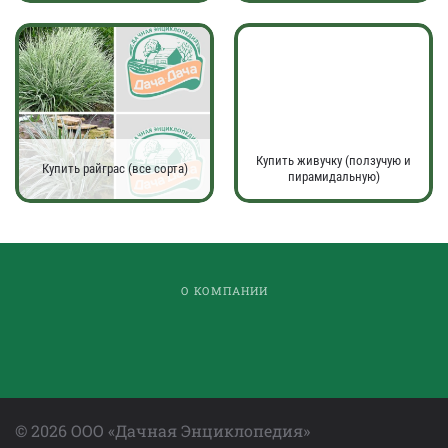
Купить живучку (ползучую и
Купить райграс (все сорта)
пирамидальную)
О КОМПАНИИ
©
2026
ООО «Дачная Энциклопедия»