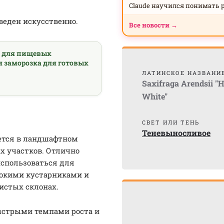
Claude научился понимать 
веден искусственно.
Все новости →
а для пищевых
я заморозка для готовых
ЛАТИНСКОЕ НАЗВАНИ
Saxifraga Arendsii "
White"
СВЕТ ИЛИ ТЕНЬ
Теневыносливое
ется в ландшафтном
х участков. Отлично
использоваться для
сокими кустарниками и
истых склонах.
ыстрыми темпами роста и