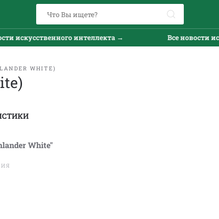
искусственного интеллекта →
Все новости искусс
LANDER WHITE)
te)
ИСТИКИ
hlander White"
ТИЯ