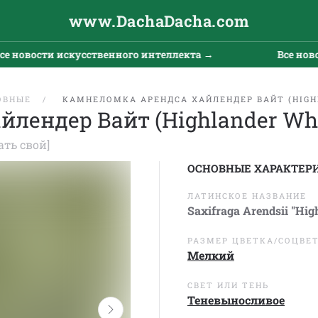
www.DachaDacha.com
вости искусственного интеллекта →
Все новости 
ОВНЫЕ
КАМНЕЛОМКА АРЕНДСА ХАЙЛЕНДЕР ВАЙТ (HIGH
лендер Вайт (Highlander Whi
ать свой]
ОСНОВНЫЕ ХАРАКТЕР
ЛАТИНСКОЕ НАЗВАНИЕ
Saxifraga Arendsii "Hig
РАЗМЕР ЦВЕТКА/СОЦВЕ
Мелкий
СВЕТ ИЛИ ТЕНЬ
Теневыносливое