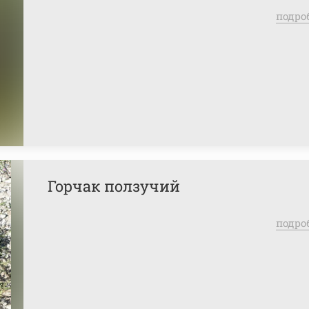
подро
Горчак ползучий
подро