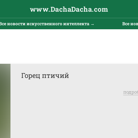
www.DachaDacha.com
ти искусственного интеллекта →
Все новости иск
Горец птичий
подро