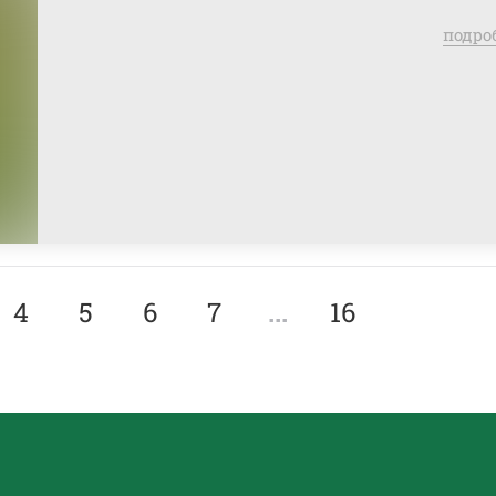
подро
4
5
6
7
...
16