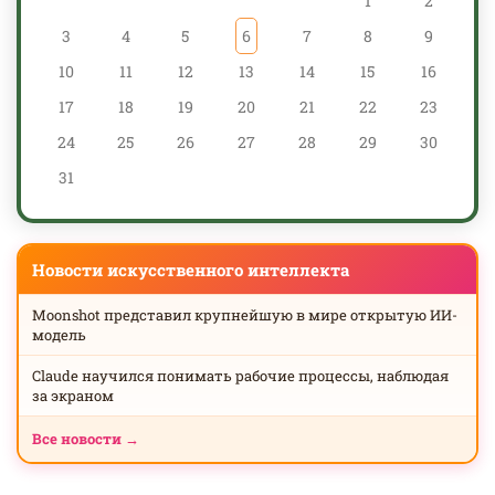
1
2
3
4
5
6
7
8
9
10
11
12
13
14
15
16
17
18
19
20
21
22
23
24
25
26
27
28
29
30
31
Новости искусственного интеллекта
Moonshot представил крупнейшую в мире открытую ИИ-
модель
Claude научился понимать рабочие процессы, наблюдая
за экраном
Все новости →