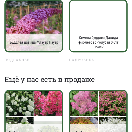
Семена буддлея Давида
Буддлея давида Флауэр Пауэр
фиолетово-голубая 0,01г
Поиск
ПОДРОБНЕЕ
ПОДРОБНЕЕ
Eщё у нас есть в продаже