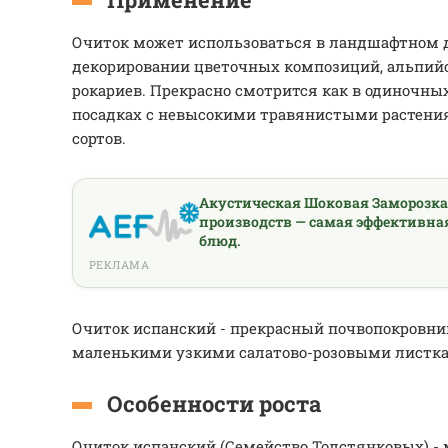
Очиток может использоваться в ландшафтном 
декорировании цветочных композиций, альпийс
рокариев. Прекрасно смотрится как в одиночных
посадках с невысокими травянистыми растени
сортов.
Акустическая Шоковая Заморозк
производств — самая эффективна
блюд.
РЕКЛАМА
Очиток испанский - прекрасный почвопокровни
маленькими узкими салатово-розовыми листка
Особенности роста
Очиток испанский (Семейство Толстянковых) -