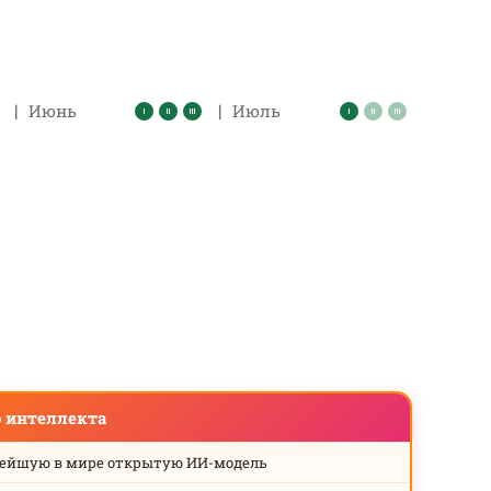
|
|
Июнь
Июль
о интеллекта
нейшую в мире открытую ИИ-модель