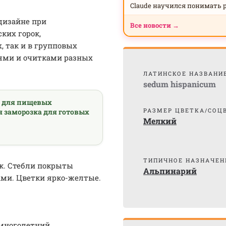
Claude научился понимать 
дизайне при
Все новости →
ких горок,
, так и в групповых
ями и очитками разных
ЛАТИНСКОЕ НАЗВАНИ
sedum hispanicum
а для пищевых
РАЗМЕР ЦВЕТКА/СОЦ
я заморозка для готовых
Мелкий
ТИПИЧНОЕ НАЗНАЧЕН
к. Стебли покрыты
Альпинарий
ми. Цветки ярко-желтые.
 многолетний