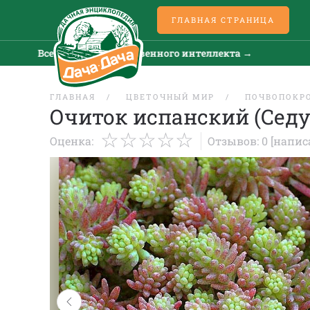
ГЛАВНАЯ СТРАНИЦА
Все новости искусственного интеллекта →
Все 
ГЛАВНАЯ
ЦВЕТОЧНЫЙ МИР
ПОЧВОПОКР
Очиток испанский (Сед
Оценка:
Отзывов: 0
[напис