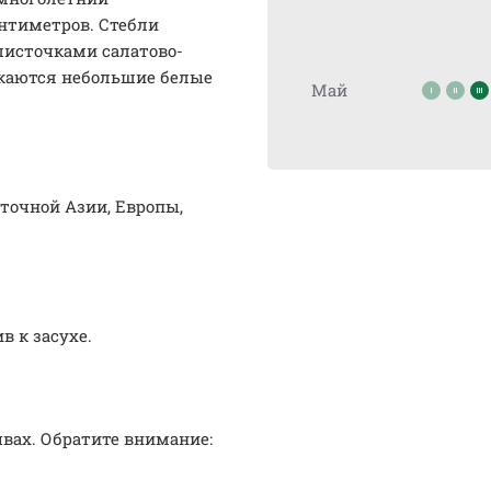
антиметров. Стебли
листочками салатово-
ускаются небольшие белые
Май
точной Азии, Европы,
в к засухе.
вах. Обратите внимание: