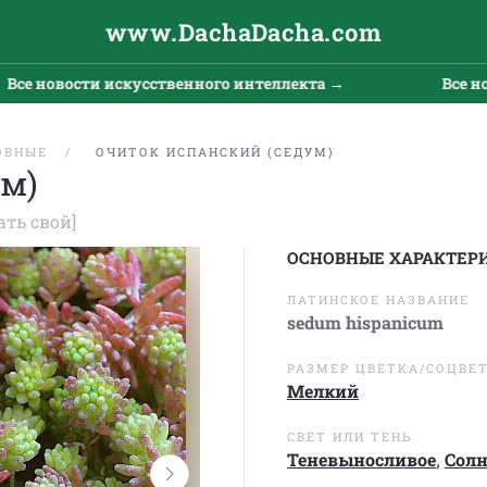
www.DachaDacha.com
новости искусственного интеллекта →
Все новост
ОВНЫЕ
ОЧИТОК ИСПАНСКИЙ (СЕДУМ)
ум)
ать свой]
ОСНОВНЫЕ ХАРАКТЕР
ЛАТИНСКОЕ НАЗВАНИЕ
sedum hispanicum
РАЗМЕР ЦВЕТКА/СОЦВЕ
Мелкий
СВЕТ ИЛИ ТЕНЬ
Теневыносливое
,
Сол