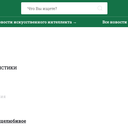
и искусственного интеллекта →
Все новости иску
ИСТИКИ
ТИЯ
нцелюбивое