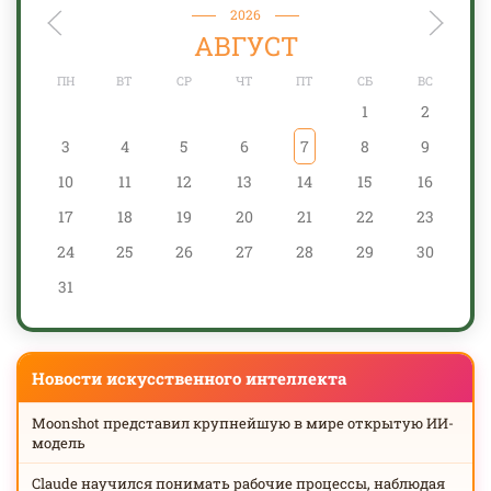
2026
АВГУСТ
ПН
ВТ
СР
ЧТ
ПТ
СБ
ВС
1
2
3
4
5
6
7
8
9
10
11
12
13
14
15
16
17
18
19
20
21
22
23
24
25
26
27
28
29
30
31
Новости искусственного интеллекта
Moonshot представил крупнейшую в мире открытую ИИ-
модель
Claude научился понимать рабочие процессы, наблюдая