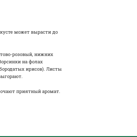
 кусте может вырасти до
етово-розовый, нижних
Ворсинки на фолах
бородатых ирисов). Листы
выгорают.
сточают приятный аромат.