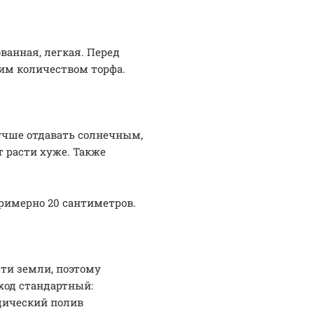
ванная, легкая. Перед
им количеством торфа.
учше отдавать солнечным,
 расти хуже. Также
римерно 20 сантиметров.
сти земли, поэтому
ход стандартный:
дический полив