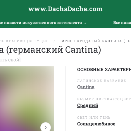
www.DachaDacha.com
вости искусственного интеллекта →
Все новости 
ИЕ КРАСИВОЦВЕТУЩИЕ
ИРИС БОРОДАТЫЙ КАНТИНА (Г
 (германский Cantina)
ать свой]
ОСНОВНЫЕ ХАРАКТЕР
ЛАТИНСКОЕ НАЗВАНИЕ
Cantina
РАЗМЕР ЦВЕТКА/СОЦВЕ
Средний
СВЕТ ИЛИ ТЕНЬ
Солнцелюбивое