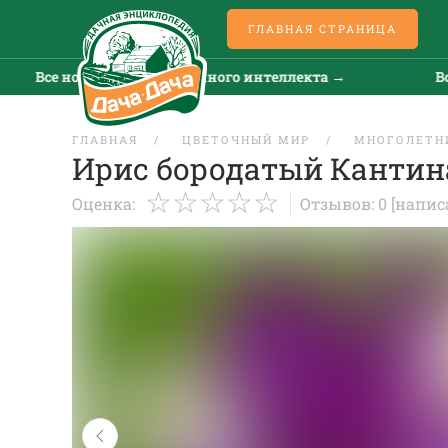
ГЛАВНАЯ СТРАНИЦА
Все новости искусственного интеллекта →
Все но
ГЛАВНАЯ
ЦВЕТОЧНЫЙ МИР
МНОГОЛЕТН
Ирис бородатый Кантина
Оценка:
Отзывов: 0
[напис