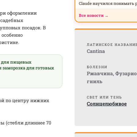
Claude научился понимать 
при оформлении
Все новости →
усадебных
рупповых посадок. В
 особенно
ристике.
ЛАТИНСКОЕ НАЗВАНИ
Cantina
а для пищевых
БОЛЕЗНИ
я заморозка для готовых
Ржавчина
,
Фузарио
гниль
СВЕТ ИЛИ ТЕНЬ
ой по центру нижних
Солнцелюбивое
сы (стебли длиннее 70