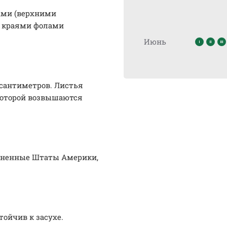
ами (верхними
и краями фолами
Июнь
 сантиметров. Листья
 которой возвышаются
диненные Штаты Америки,
ойчив к засухе.