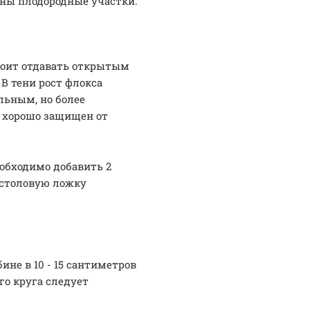
ьны плодородные участки.
тоит отдавать открытым
В тени рост флокса
льным, но более
 хорошо защищен от
еобходимо добавить 2
1 столовую ложку
ине в 10 - 15 сантиметров
го круга следует