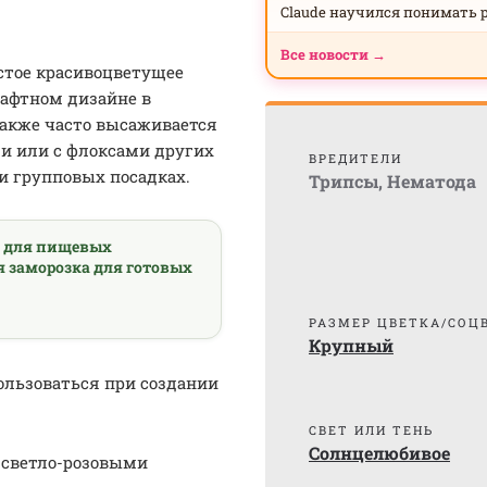
Claude научился понимать 
Все новости →
стое красивоцветущее
шафтном дизайне в
 Также часто высаживается
ми или с флоксами других
ВРЕДИТЕЛИ
 и групповых посадках.
Трипсы
,
Нематода
а для пищевых
я заморозка для готовых
РАЗМЕР ЦВЕТКА/СОЦ
Крупный
ользоваться при создании
СВЕТ ИЛИ ТЕНЬ
Солнцелюбивое
-светло-розовыми