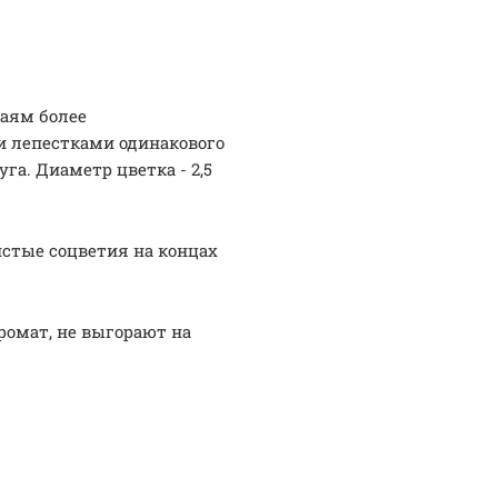
раям более
и лепестками одинакового
га. Диаметр цветка - 2,5
стые соцветия на концах
омат, не выгорают на