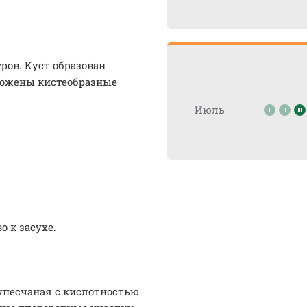
тров. Куст образован
ложены кистеобразные
Июль
о к засухе.
упесчаная с кислотностью