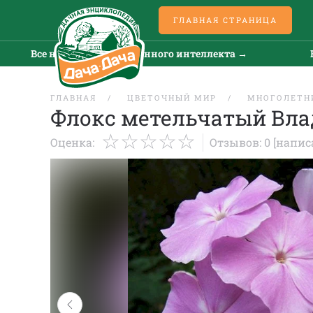
ГЛАВНАЯ СТРАНИЦА
Все новости искусственного интеллекта →
Все но
ГЛАВНАЯ
ЦВЕТОЧНЫЙ МИР
МНОГОЛЕТН
Флокс метельчатый Вл
Оценка:
Отзывов: 0
[напис