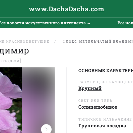
www.DachaDacha.com
вости искусственного интеллекта →
Все новости 
ИЕ КРАСИВОЦВЕТУЩИЕ
ФЛОКС МЕТЕЛЬЧАТЫЙ ВЛАДИМ
адимир
ать свой]
ОСНОВНЫЕ ХАРАКТЕР
РАЗМЕР ЦВЕТКА/СОЦВЕ
Крупный
СВЕТ ИЛИ ТЕНЬ
Солнцелюбивое
ТИПИЧНОЕ НАЗНАЧЕНИЕ
Групповая посадка