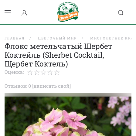
ГЛАВНАЯ
ЦВЕТОЧНЫЙ МИР
МНОГОЛЕТНИЕ КРА
Флокс метельчатый Шербет
Коктейль (Sherbet Cocktail,
Щербет Коктель)
Оценка:
Отзывов: 0
[написать свой]