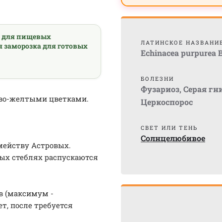
а для пищевых
ЛАТИНСКОЕ НАЗВАНИ
я заморозка для готовых
Echinacea purpurea 
БОЛЕЗНИ
Фузариоз
,
Серая гн
ево-желтыми цветками.
Церкоспорос
СВЕТ ИЛИ ТЕНЬ
Солнцелюбивое
мейству Астровых.
ных стеблях распускаются
ов (максимум -
т, после требуется