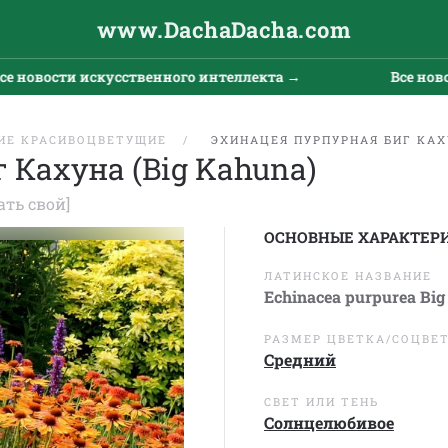
www.DachaDacha.com
вости искусственного интеллекта →
Все новости 
ИЕ КРАСИВОЦВЕТУЩИЕ
ЭХИНАЦЕЯ ПУРПУРНАЯ БИГ КАХ
 Кахуна (Big Kahuna)
ать свой]
ОСНОВНЫЕ ХАРАКТЕР
ЛАТИНСКОЕ НАЗВАНИЕ
Echinacea purpurea Bi
РАЗМЕР ЦВЕТКА/СОЦВЕ
Средний
СВЕТ ИЛИ ТЕНЬ
Солнцелюбивое