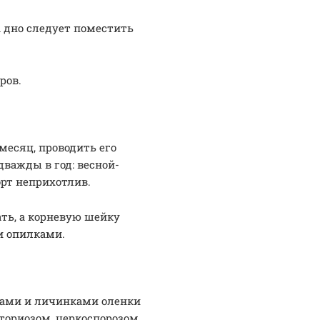
а дно следует поместить
ров.
месяц, проводить его
дважды в год: весной-
орт неприхотлив.
ать, а корневую шейку
и опилками.
ками и личинками оленки
ториозом, церкоспорозом,