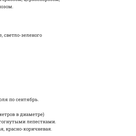
иозом.
, светло-зеленого
юля по сентябрь.
метров в диаметре)
тогнутыми лепестками.
, красно-коричневая.