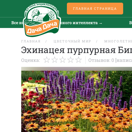
ГЛАВНАЯ СТРАНИЦА
Все новости искусственного интеллекта →
Все но
ГЛАВНАЯ
ЦВЕТОЧНЫЙ МИР
МНОГОЛЕТН
Эхинацея пурпурная Биг
Оценка:
Отзывов: 0
[напис