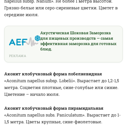
napellus subsp. Nanum». Не более 1 метра высотой.
Грязно-белые или серо-сиреневые цветки. Цветет в
середине июля.
Акустическая Шоковая Заморозка
для пищевых производств — самая
эффективная заморозка для готовых
блюд.
РЕКЛАМА
Аконит клобучковый форма лобелиевидная
«Aconitum napellus subsp. Lobelii». Вырастает до 1,2-1,5
метра. Соцветия плотные, сине-голубые или синие.
Цветение – начало июля.
Аконит клобучковый форма пирамидальная
«Aconitum napellus subs. Paniculatum». Вырастает до 1-
1,5 метра. Цветы крупные, сине-фиолетовые.