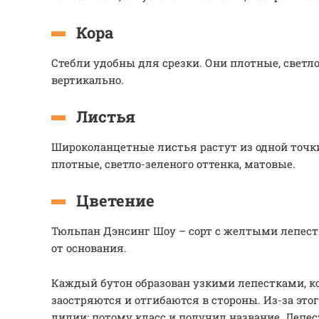
Кора
Стебли удобны для срезки. Они плотные, светло
вертикально.
Листья
Широколанцетные листья растут из одной точк
плотные, светло-зеленого оттенка, матовые.
Цветение
Тюльпан Дэнсинг Шоу – сорт с желтыми лепес
от основания.
Каждый бутон образован узкими лепестками, к
заостряются и отгибаются в стороны. Из-за э
лилии: потому класс и получил название. Лепе