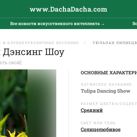
www.DachaDacha.com
 новости искусственного интеллекта →
Все новос
 И КЛУБНЕЛУКОВИЧНЫЕ ВЕСЕННИЕ
ТЮЛЬПАН ЛИЛИЕЦВ
 Дэнсинг Шоу
ать свой]
ОСНОВНЫЕ ХАРАКТЕР
ЛАТИНСКОЕ НАЗВАНИЕ
Tulipa Dancing Show
РАЗМЕР ЦВЕТКА/СОЦВЕ
Средний
СВЕТ ИЛИ ТЕНЬ
Солнцелюбивое