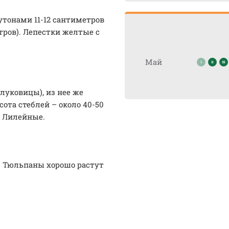
тонами 11-12 сантиметров
тров). Лепестки желтые с
Май
луковицы), из нее же
та стеблей – около 40-50
у Лилейные.
р. Тюльпаны хорошо растут