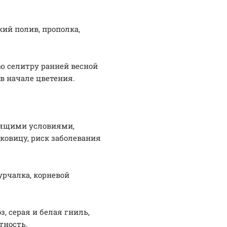
ий полив, прополка,
ую селитру ранней весной
 в начале цветения.
дящими условиями,
ковицу, риск заболевания
урчалка, корневой
, серая и белая гниль,
тность.