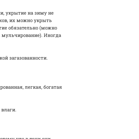
и, укрытие на зиму не
ков, их можно укрыть
тие обязательно (можно
ь мульчирование). Иногда
кой загазованности.
ованная, легкая, богатая
 влаги.
тому что в тени они