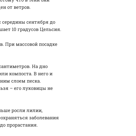
н от ветров.
с середины сентября до
шает 10 градусов Цельсия.
в. При массовой посадке
сантиметров. На дно
или компоста. В него и
ним слоем песка.
ьзя – его луковицы не
ньше росли лилии,
сохраняться заболевания
до прорастания.