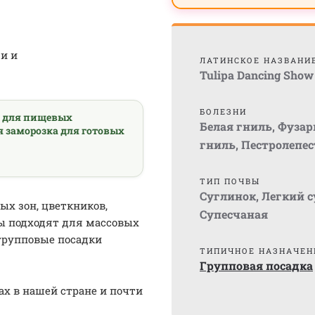
и и
ЛАТИНСКОЕ НАЗВАНИ
Tulipa Dancing Show
БОЛЕЗНИ
а для пищевых
Белая гниль
,
Фузар
я заморозка для готовых
гниль
,
Пестролепес
ТИП ПОЧВЫ
Суглинок
,
Легкий 
х зон, цветкников,
Супесчаная
ы подходят для массовых
групповые посадки
ТИПИЧНОЕ НАЗНАЧЕН
Групповая посадка
 в нашей стране и почти