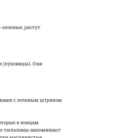
-зеленые, растут
и (луковицы). Они
тками с зеленым штрихом
оторые к концам
того тюльпаны напоминают
стки маслянистые,