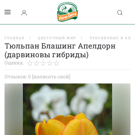
ГЛАВНАЯ
ЦВЕТОЧНЫЙ МИР
ЛУКОВИЧНЫЕ И КЛУ
Тюльпан Блашинг Апелдорн
(дарвиновы гибриды)
Оценка:
Отзывов: 0
[написать свой]