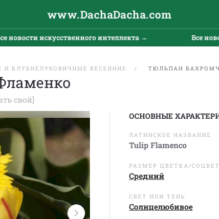
www.DachaDacha.com
сти искусственного интеллекта →
Все новости ис
 И КЛУБНЕЛУКОВИЧНЫЕ ВЕСЕННИЕ
ТЮЛЬПАН БАХРОМ
Фламенко
ать свой]
ОСНОВНЫЕ ХАРАКТЕР
ЛАТИНСКОЕ НАЗВАНИЕ
Tulip Flamenco
РАЗМЕР ЦВЕТКА/СОЦВЕ
Средний
СВЕТ ИЛИ ТЕНЬ
Солнцелюбивое