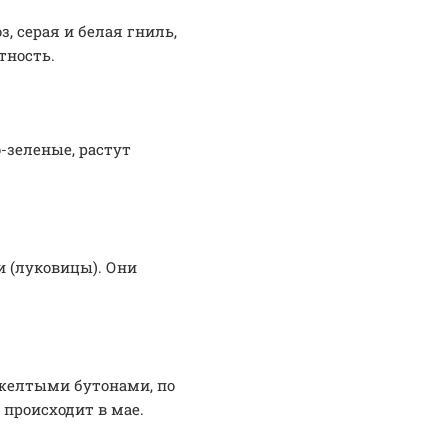
, серая и белая гниль,
тность.
-зеленые, растут
и (луковицы). Они
-желтыми бутонами, по
 происходит в мае.