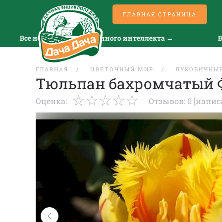
ГЛАВНАЯ СТРАНИЦА
е новости искусственного интеллекта →
Все ново
ГЛАВНАЯ
ЦВЕТОЧНЫЙ МИР
ЛУКОВИЧНЫЕ
Тюльпан бахромчатый 
Оценка:
Отзывов: 0
[напис