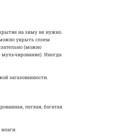
крытие на зиму не нужно.
х можно укрыть слоем
язательно (можно
ь мульчирование). Иногда
кой загазованности.
ованная, легкая, богатая
 влаги.