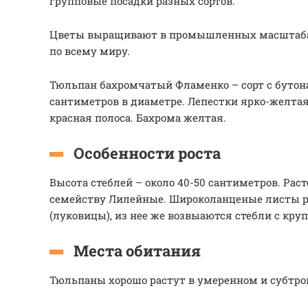
групповые посадки разных сортов.
Цветы выращивают в промышленных масштабах
по всему миру.
Тюльпан бахромчатый Фламенко – сорт с бутона
сантиметров в диаметре. Лепестки ярко-желтая
красная полоса. Бахрома желтая.
Особенности роста
Высота стеблей – около 40-50 сантиметров. Ра
семейству Лилейные. Широколанценые листы ра
(луковицы), из нее же возвыаются стебли с кр
Места обитания
Тюльпаны хорошо растут в умеренном и субтро