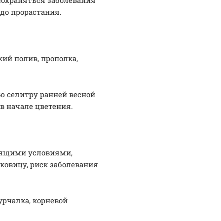
сохраняться заболевания
 до прорастания.
ий полив, прополка,
ую селитру ранней весной
 в начале цветения.
дящими условиями,
ковицу, риск заболевания
урчалка, корневой