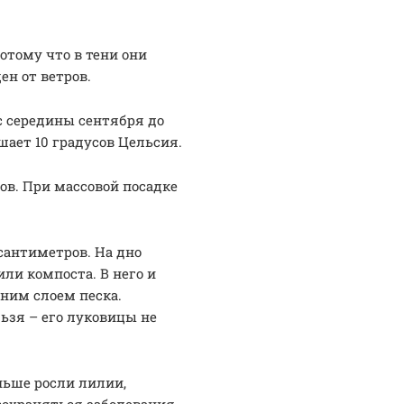
тому что в тени они
н от ветров.
с середины сентября до
шает 10 градусов Цельсия.
ов. При массовой посадке
сантиметров. На дно
или компоста. В него и
ним слоем песка.
ьзя – его луковицы не
ньше росли лилии,