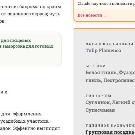
Claude научился понимать 
льчатая бахрома по краям
от основного окраса; чуть
Все новости →
ов.
а для пищевых
ЛАТИНСКОЕ НАЗВАНИ
я заморозка для готовых
Tulip Flamenco
БОЛЕЗНИ
Белая гниль
,
Фузар
гниль
,
Пестролепес
и и
ТИП ПОЧВЫ
Суглинок
,
Легкий 
Супесчаная
т для оформления
иусадебных участков.
ТИПИЧНОЕ НАЗНАЧЕН
адок. Эффектно выглядят
Групповая посадка