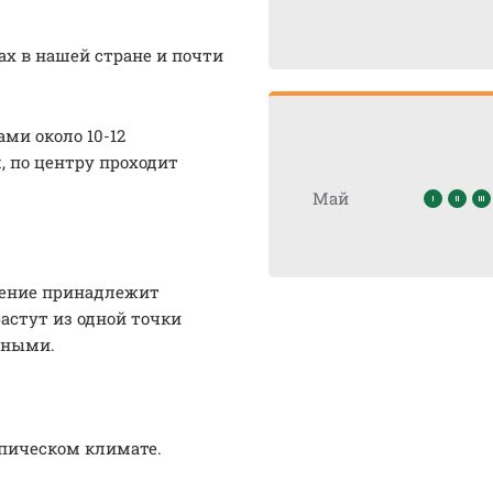
 в нашей стране и почти
ми около 10-12
, по центру проходит
Май
стение принадлежит
стут из одной точки
упными.
пическом климате.