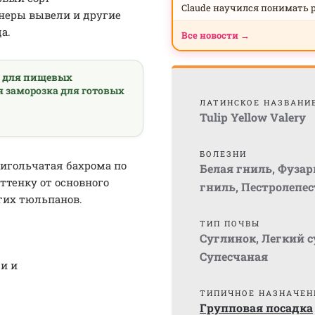
Claude научился понимать 
ионеры вывели и другие
а.
Все новости →
а для пищевых
я заморозка для готовых
ЛАТИНСКОЕ НАЗВАНИ
Tulip Yellow Valery
БОЛЕЗНИ
игольчатая бахрома по
Белая гниль
,
Фузар
ттенку от основного
гниль
,
Пестролепес
угих тюльпанов.
ТИП ПОЧВЫ
Суглинок
,
Легкий 
Супесчаная
и и
ТИПИЧНОЕ НАЗНАЧЕН
Групповая посадка