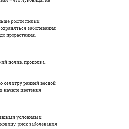
ьзя – его луковицы не
ньше росли лилии,
сохраняться заболевания
 до прорастания.
ий полив, прополка,
ую селитру ранней весной
 в начале цветения.
дящими условиями,
ковицу, риск заболевания