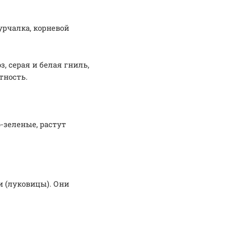
урчалка, корневой
, серая и белая гниль,
тность.
-зеленые, растут
и (луковицы). Они