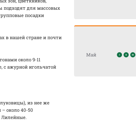
х зон, цветкников,
ы подходят для массовых
групповые посадки
 в нашей стране и почти
Май
онами около 9-11
, с ажурной игольчатой
луковицы), из нее же
 – около 40-50
у Лилейные.