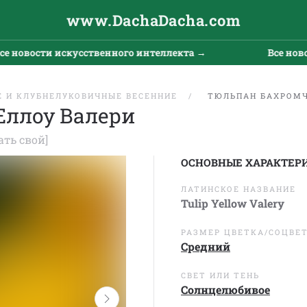
www.DachaDacha.com
сти искусственного интеллекта →
Все новости ис
 И КЛУБНЕЛУКОВИЧНЫЕ ВЕСЕННИЕ
ТЮЛЬПАН БАХРОМЧ
Еллоу Валери
ать свой]
ОСНОВНЫЕ ХАРАКТЕР
ЛАТИНСКОЕ НАЗВАНИЕ
Tulip Yellow Valery
РАЗМЕР ЦВЕТКА/СОЦВЕ
Средний
СВЕТ ИЛИ ТЕНЬ
Солнцелюбивое