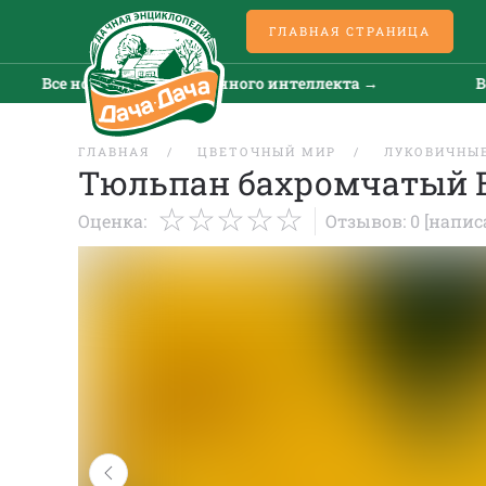
ГЛАВНАЯ СТРАНИЦА
е новости искусственного интеллекта →
Все ново
ГЛАВНАЯ
ЦВЕТОЧНЫЙ МИР
ЛУКОВИЧНЫЕ
Тюльпан бахромчатый 
Оценка:
Отзывов: 0
[напис