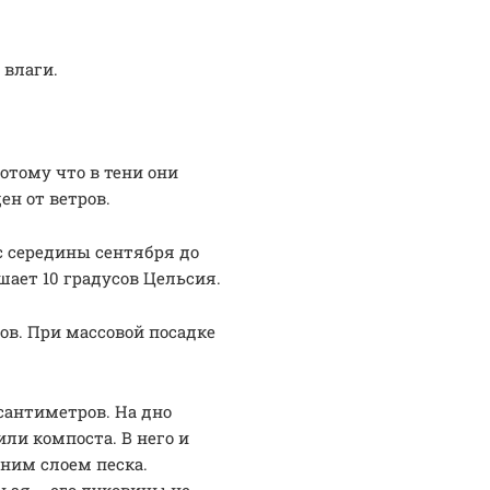
 влаги.
тому что в тени они
н от ветров.
с середины сентября до
шает 10 градусов Цельсия.
ов. При массовой посадке
сантиметров. На дно
или компоста. В него и
ним слоем песка.