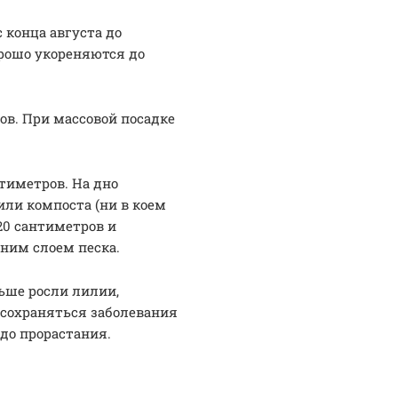
 конца августа до
орошо укореняются до
ов. При массовой посадке
тиметров. На дно
 или компоста (ни в коем
 20 сантиметров и
дним слоем песка.
ньше росли лилии,
 сохраняться заболевания
до прорастания.