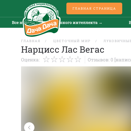
ГЛАВНАЯ СТРАНИЦА
е новости искусственного интеллекта →
Все ново
ГЛАВНАЯ
ЦВЕТОЧНЫЙ МИР
ЛУКОВИЧНЫЕ
Нарцисс Лас Вегас
Оценка:
Отзывов: 0
[напис