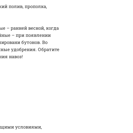
ий полив, прополка,
ые – ранней весной, когда
ийные – при появлении
мировани бутонов. Во
ные удобрения. Обратите
ния навоз!
дящими условиями,