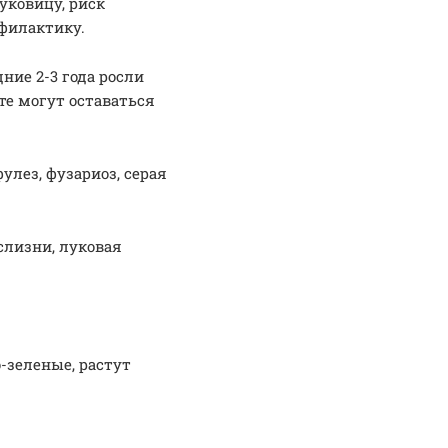
уковицу, риск
филактику.
ние 2-3 года росли
те могут оставаться
улез, фузариоз, серая
слизни, луковая
-зеленые, растут