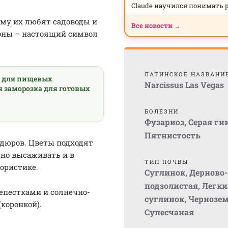
Claude научился понимать 
ому их любят садоводы и
Все новости →
оны – настоящий символ
ЛАТИНСКОЕ НАЗВАНИ
а для пищевых
Narcissus Las Vegas
я заморозка для готовых
БОЛЕЗНИ
Фузариоз
,
Серая гн
Пятнистость
дюров. Цветы подходят
но высаживать и в
ТИП ПОЧВЫ
ористике.
Суглинок
,
Дерново-
подзолистая
,
Легки
епестками и солнечно-
суглинок
,
Чернозе
коронкой).
Супесчаная