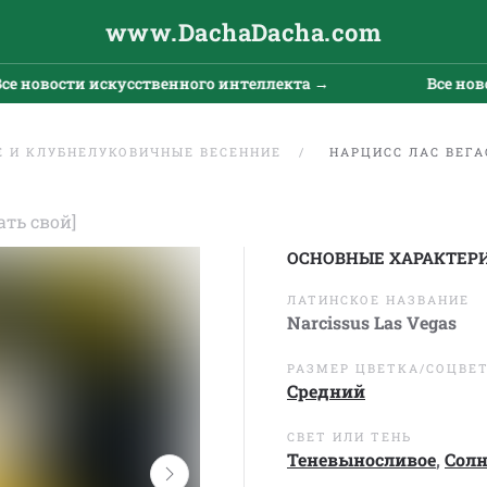
www.DachaDacha.com
сти искусственного интеллекта →
Все новости ис
 И КЛУБНЕЛУКОВИЧНЫЕ ВЕСЕННИЕ
НАРЦИСС ЛАС ВЕГА
ать свой]
ОСНОВНЫЕ ХАРАКТЕР
ЛАТИНСКОЕ НАЗВАНИЕ
Narcissus Las Vegas
РАЗМЕР ЦВЕТКА/СОЦВЕ
Средний
СВЕТ ИЛИ ТЕНЬ
Теневыносливое
,
Сол