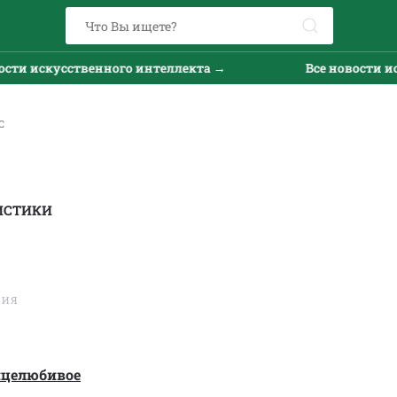
кусственного интеллекта →
Все новости искусств
С
ИСТИКИ
ТИЯ
нцелюбивое