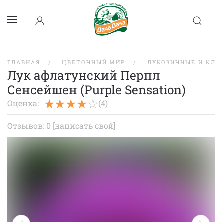
ГЛАВНАЯ
ЦВЕТОЧНЫЙ МИР
ЛУКОВИЧНЫЕ И КЛУ
Лук афлатунский Перпл
Сенсейшен (Purple Sensation)
Оценка:
(4)
Отзывов: 0
[написать свой]