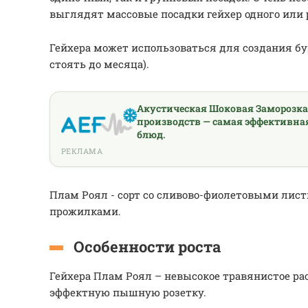
выглядят массовые посадки гейхер одного или 
Гейхера может использоваться для создания бу
стоять до месяца).
Акустическая Шоковая Заморозк
производств — самая эффективна
блюд.
РЕКЛАМА
Плам Роял - сорт со сливово-фиолетовыми лис
прожилками.
Особенности роста
Гейхера Плам Роял – невысокое травянистое ра
эффектную пышную розетку.