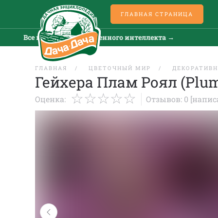
ГЛАВНАЯ СТРАНИЦА
Все новости искусственного интеллекта →
Все 
ГЛАВНАЯ
ЦВЕТОЧНЫЙ МИР
ДЕКОРАТИВН
Гейхера Плам Роял (Plum
Оценка:
Отзывов: 0
[напис