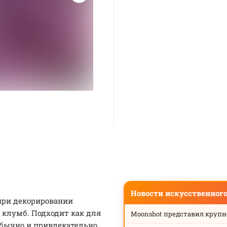
Новости искусственног
при декорировании
и клумб. Подходит как для
Moonshot представил круп
обычно и привлекательно