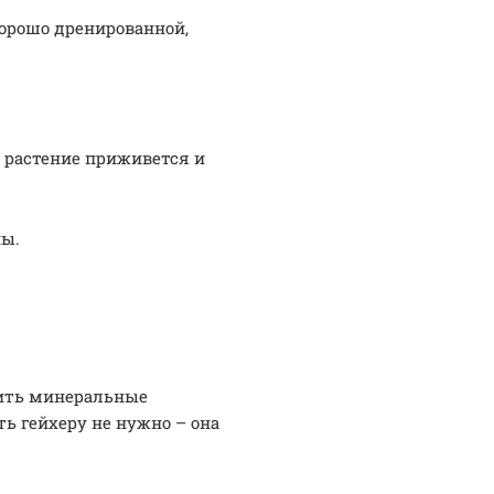
хорошо дренированной,
о растение приживется и
ны.
сить минеральные
ть гейхеру не нужно – она