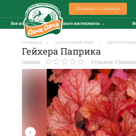
ГЛАВНАЯ СТРАНИЦА
Все новости искусственного интеллекта →
Все но
ГЛАВНАЯ
ЦВЕТОЧНЫЙ МИР
ДЕКОРАТИВН
Гейхера Паприка
Оценка:
Отзывов: 0
[напис