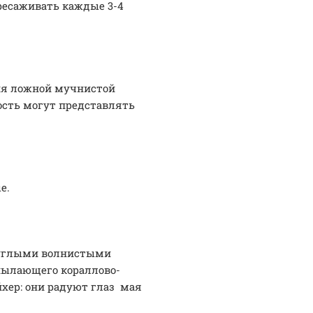
ресаживать каждые 3-4
ния ложной мучнистой
ость могут представлять
е.
руглыми волнистыми
 пылающего кораллово-
хер: они радуют глаз мая