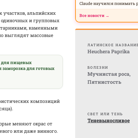
Claude научился понимать 
х участков, альпийских
Все новости →
ля одиночных и групповых
устарниками, каменными
но выглядят массовые
ЛАТИНСКОЕ НАЗВАНИ
Heuchera Paprika
а для пищевых
БОЛЕЗНИ
я заморозка для готовых
Мучнистая роса
,
Пятнистость
ористических композиций
сяца).
СВЕТ ИЛИ ТЕНЬ
Теневыносливое
торые меняют окрас от
вого или даже винного.