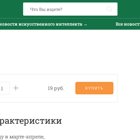
вости искусственного интеллекта →
Все новости 
19 руб.
КУПИТЬ
рактеристики
ду в марте-апреле,