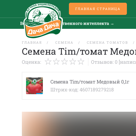
ГЛАВНАЯ СТРАНИЦА
Все новости искусственного интеллекта →
ГЛАВНАЯ
СЕМЕНА
СЕМЕНА ТОМАТОВ
Семена Tim/томат Медов
Оценка:
Отзывов: 0
[напис
Семена Tim/томат Медовый 0,1г
Штрих-код: 4607189279218