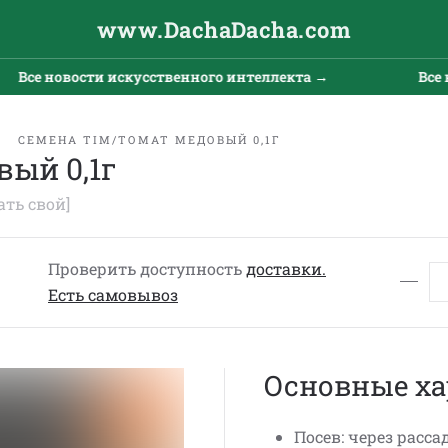
www.DachaDacha.com
Все новости искусственного интеллекта →
Все но
СЕМЕНА TIM/ТОМАТ МЕДОВЫЙ 0,1Г
ый 0,1г
ать свой]
Проверить доступность
доставки.
Eсть cамовывоз
Основные ха
Посев: через расса