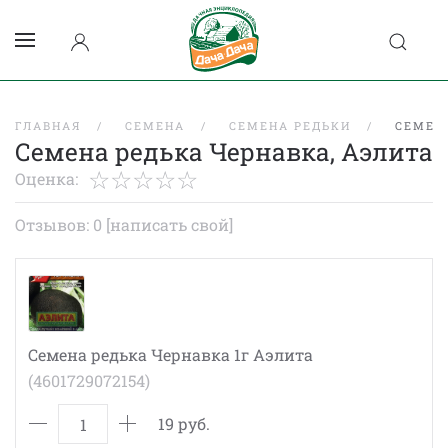
ГЛАВНАЯ
СЕМЕНА
СЕМЕНА РЕДЬКИ
СЕМЕН
Семена редька Чернавка, Аэлита
Оценка:
Отзывов: 0
[написать свой]
Семена редька Чернавка 1г Аэлита
(4601729072154)
19 руб.