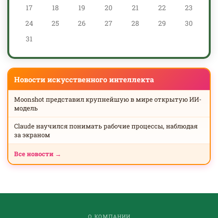
17
18
19
20
21
22
23
24
25
26
27
28
29
30
31
Новости искусственного интеллекта
Moonshot представил крупнейшую в мире открытую ИИ-
модель
Claude научился понимать рабочие процессы, наблюдая
за экраном
Все новости →
О КОМПАНИИ