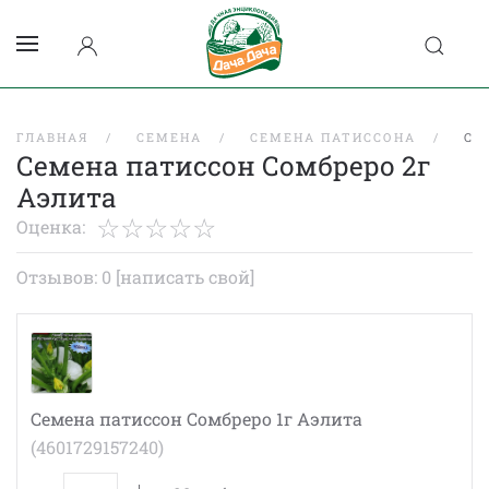
ГЛАВНАЯ
СЕМЕНА
СЕМЕНА ПАТИССОНА
СЕ
Семена патиссон Сомбреро 2г
Аэлита
Оценка:
Отзывов: 0
[написать свой]
Семена патиссон Сомбреро 1г Аэлита
(4601729157240)