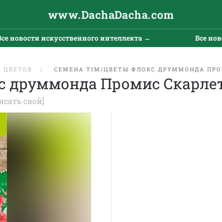
www.DachaDacha.com
е новости искусственного интеллекта →
Все ново
 ЦВЕТОВ
СЕМЕНА TIM/ЦВЕТЫ ФЛОКС ДРУММОНДА ПРО
с друммонда Промис Скарлет
исать свой]