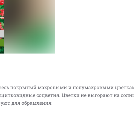
, весь покрытый махровыми и полумахровыми цветкам
щитковидные соцветия. Цветки не выгорают на солн
зуют для обрамления