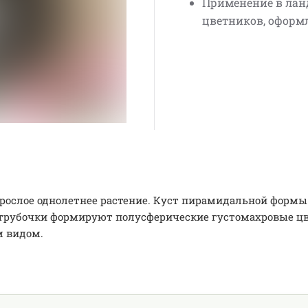
Применение в лан
цветников, оформ
орослое однолетнее растение. Куст пирамидальной формы
рубочки формируют полусферические густомахровые цве
м видом.