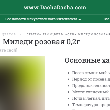
www.DachaDacha.com
Все новости искусственного интеллекта →
Все н
 ЦВЕТОВ
СЕМЕНА TIM/ЦВЕТЫ АСТРА МИЛЕДИ РОЗОВАЯ
 Миледи розовая 0,2г
ать свой]
Основные ха
Посев семян: май-
Период от посева до
Продолжительность
Место: солнечный 
Почва: легкая, пит
Температура прора