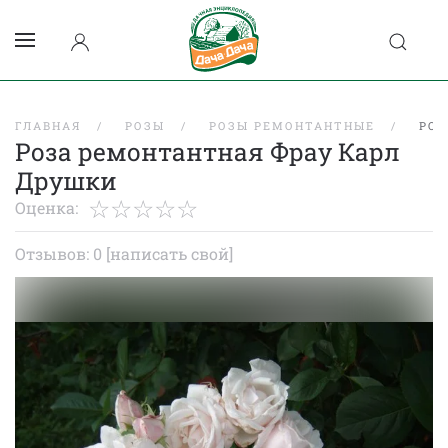
ГЛАВНАЯ
РОЗЫ
РОЗЫ РЕМОНТАНТНЫЕ
РОЗ
Роза ремонтантная Фрау Карл
Друшки
Оценка:
Отзывов: 0
[написать свой]