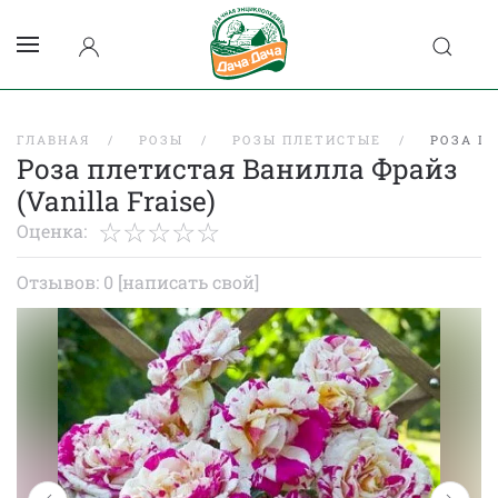
ГЛАВНАЯ
РОЗЫ
РОЗЫ ПЛЕТИСТЫЕ
РОЗА ПЛ
Роза плетистая Ванилла Фрайз
(Vanilla Fraise)
Оценка:
Отзывов: 0
[написать свой]