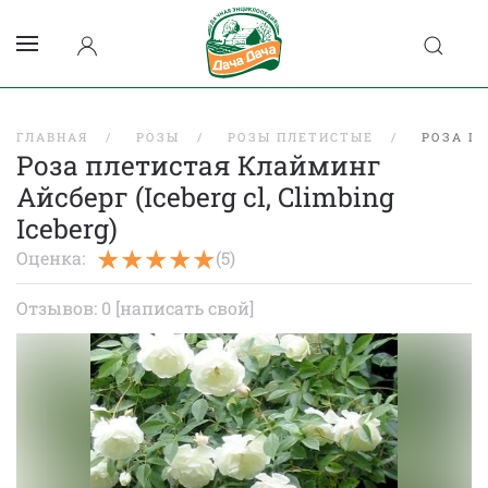
ГЛАВНАЯ
РОЗЫ
РОЗЫ ПЛЕТИСТЫЕ
РОЗА ПЛ
Роза плетистая Клайминг
Айсберг (Iceberg cl, Climbing
Iceberg)
Оценка:
(5)
Отзывов: 0
[написать свой]