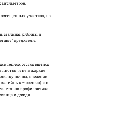
 сантиметров.
 освещенных участках, но
.
ш, малины, рябины и
егают" вредители.
лив теплой отстоявшейся
а листья, и не в жаркие
ополку почвы, внесение
-калийных – осенью) и в
желательна профилактика
 солнца и дождя.