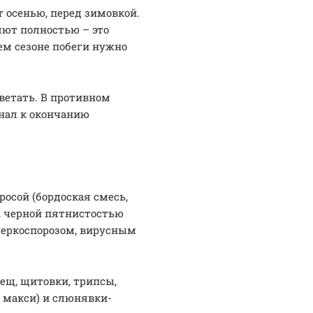
 осенью, перед зимовкой.
яют полностью – это
ем сезоне побеги нужно
ветать. В противном
гнал к окончанию
осой (бордоская смесь,
м, черной пятнистостью
 церкоспорозом, вирусным
ещ, щитовки, трипсы,
 макси) и слюнявки-