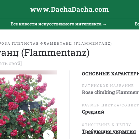
www.DachaDacha.com
е новости искусственного интеллекта →
Все ново
РОЗА ПЛЕТИСТАЯ ФЛАМЕНТАНЦ (FLAMMENTANZ)
анц (Flammentanz)
ать свой]
ОСНОВНЫЕ ХАРАКТЕР
ЛАТИНСКОЕ НАЗВАНИЕ
Rose climbing Flammen
РАЗМЕР ЦВЕТКА/СОЦВЕ
Средний
ОТНОШЕНИЕ К ТЕПЛУ
Требующие укрытия