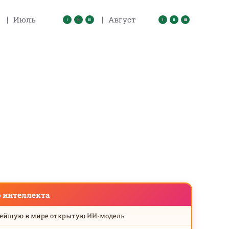
|
|
Июль
Август
о интеллекта
нейшую в мире открытую ИИ-модель