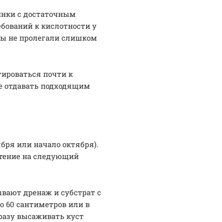
инки с достаточным
ебований к кислотности у
ды не пролегали слишком
тироваться почти к
ше отдавать подходящим
бря или начало октября).
етение на следующий
ывают дренаж и субстрат с
о 60 сантиметров или в
разу высаживать куст