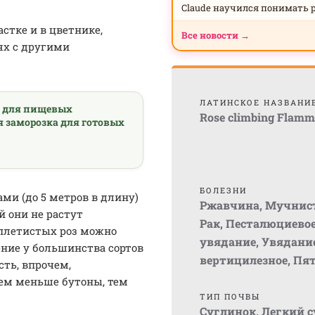
Claude научился понимать 
стке и в цветнике,
Все новости →
ях с другими
ЛАТИНСКОЕ НАЗВАНИ
а для пищевых
Rose climbing Flam
я заморозка для готовых
БОЛЕЗНИ
и (до 5 метров в длину)
Ржавчина
,
Мучнист
й они не растут
Рак
,
Песталюциево
 плетистых роз можно
увядание
,
Увядани
ение у большинства сортов
вертицилезное
,
Пят
сть, впрочем,
чем меньше бутоны, тем
ТИП ПОЧВЫ
Суглинок
,
Легкий 