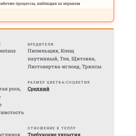
рабочие процессы, наблюдая за экраном
Е
ВРЕДИТЕЛИ
mentanz
Пилильщик
,
Клещ
паутинный
,
Тля
,
Щитовка
,
Листовертка-иглоед
,
Трипсы
РАЗМЕР ЦВЕТКА/СОЦВЕТИЯ
ая роса
,
Средний
е
е
нистость
ОТНОШЕНИЕ К ТЕПЛУ
суглинок
Требующие укрытия