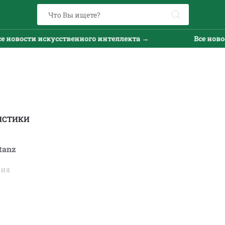
сти искусственного интеллекта →
Все новости ис
ИСТИКИ
tanz
ТИЯ