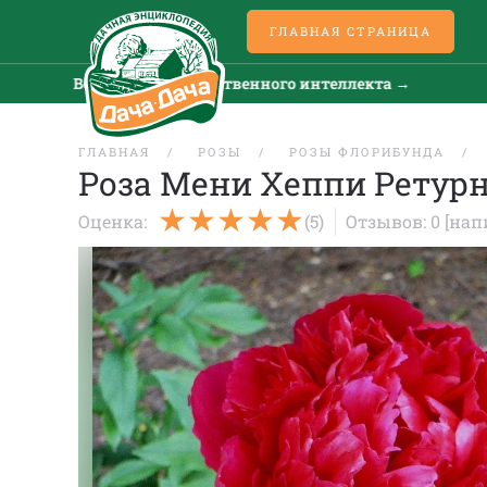
ГЛАВНАЯ СТРАНИЦА
Все новости искусственного интеллекта →
В
ГЛАВНАЯ
РОЗЫ
РОЗЫ ФЛОРИБУНДА
Роза Мени Хеппи Ретур
Оценка:
(5)
Отзывов: 0
[нап