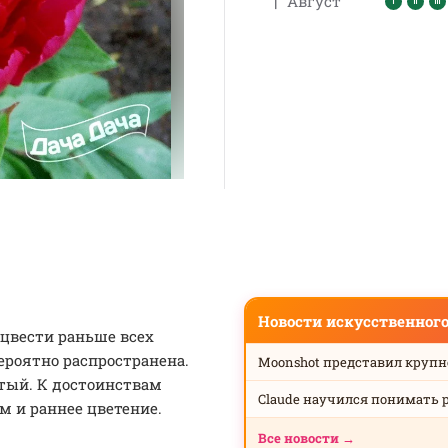
|
Август
Новости искусственног
цвести раньше всех
евероятно распространена.
Moonshot представил круп
стый. К достоинствам
Claude научился понимать 
м и раннее цветение.
Все новости →