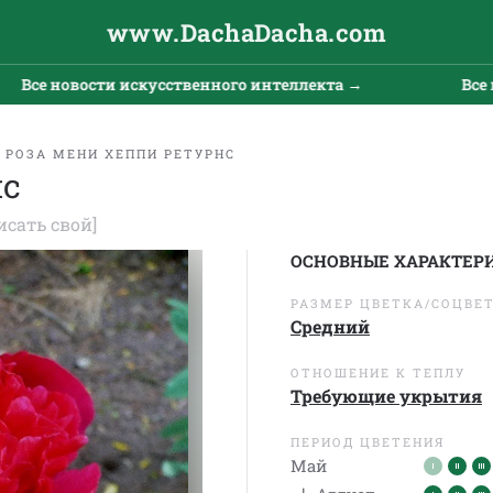
www.DachaDacha.com
се новости искусственного интеллекта →
Все нов
РОЗА МЕНИ ХЕППИ РЕТУРНС
нс
исать свой]
ОСНОВНЫЕ ХАРАКТЕР
РАЗМЕР ЦВЕТКА/СОЦВЕ
Средний
ОТНОШЕНИЕ К ТЕПЛУ
Требующие укрытия
ПЕРИОД ЦВЕТЕНИЯ
Май