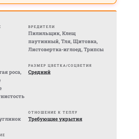
Е
ВРЕДИТЕЛИ
Пилильщик
,
Клещ
паутинный
,
Тля
,
Щитовка
,
Листовертка-иглоед
,
Трипсы
РАЗМЕР ЦВЕТКА/СОЦВЕТИЯ
ая роса
,
Средний
е
е
нистость
ОТНОШЕНИЕ К ТЕПЛУ
суглинок
Требующие укрытия
ИЕ