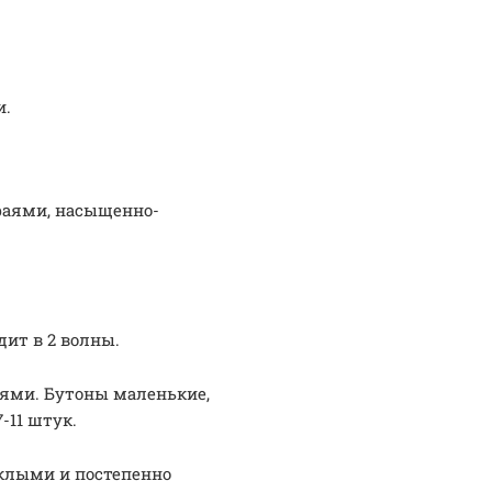
и.
раями, насыщенно-
дит в 2 волны.
ями. Бутоны маленькие,
-11 штук.
склыми и постепенно