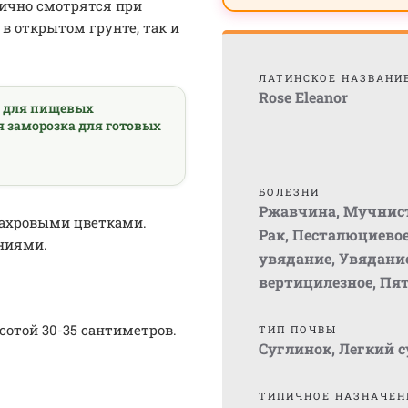
ично смотрятся при
 в открытом грунте, так и
ЛАТИНСКОЕ НАЗВАНИ
Rose Eleanor
а для пищевых
я заморозка для готовых
БОЛЕЗНИ
Ржавчина
,
Мучнист
махровыми цветками.
Рак
,
Песталюциево
ниями.
увядание
,
Увядани
вертицилезное
,
Пят
сотой 30-35 сантиметров.
ТИП ПОЧВЫ
Суглинок
,
Легкий 
ТИПИЧНОЕ НАЗНАЧЕН