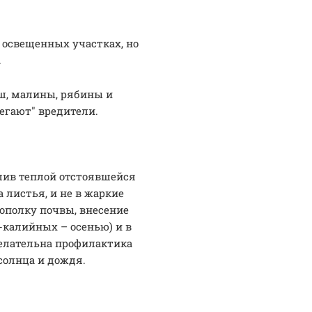
 освещенных участках, но
.
ш, малины, рябины и
егают" вредители.
лив теплой отстоявшейся
а листья, и не в жаркие
ополку почвы, внесение
-калийных – осенью) и в
желательна профилактика
 солнца и дождя.