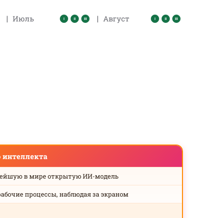
|
|
Июль
Август
о интеллекта
нейшую в мире открытую ИИ-модель
рабочие процессы, наблюдая за экраном