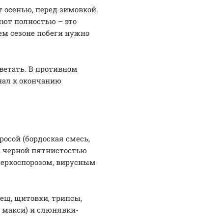
 осенью, перед зимовкой.
яют полностью – это
ем сезоне побеги нужно
ветать. В противном
нал к окончанию
осой (бордоская смесь,
м, черной пятнистостью
 церкоспорозом, вирусным
ещ, щитовки, трипсы,
 макси) и слюнявки-