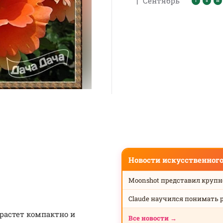
|
Сентябрь
Новости искусственног
Moonshot представил круп
Claude научился понимать 
 растет компактно и
Все новости →