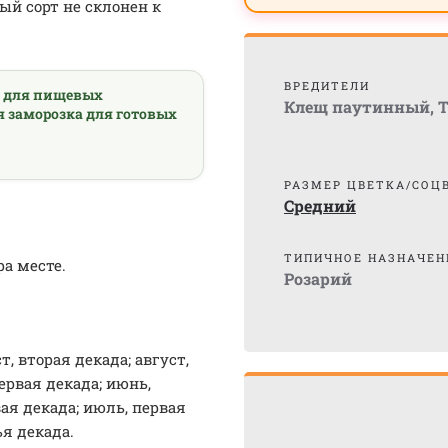
вый сорт не склонен к
ВРЕДИТЕЛИ
а для пищевых
Клещ паутинный
,
Т
я заморозка для готовых
РАЗМЕР ЦВЕТКА/СОЦ
Средний
ТИПИЧНОЕ НАЗНАЧЕН
а месте.
Розарий
т, вторая декада; август,
ервая декада; июнь,
вая декада; июль, первая
ья декада.