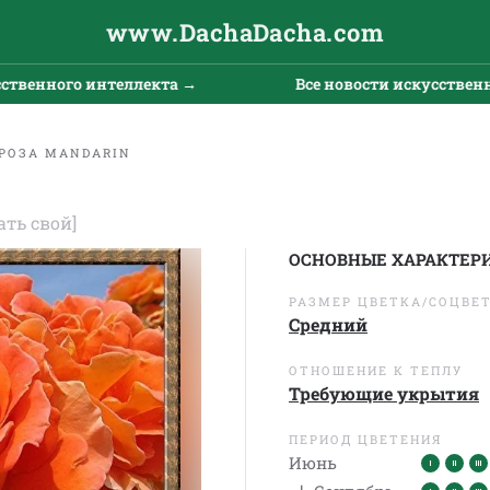
www.DachaDacha.com
енного интеллекта →
Все новости искусственного
РОЗА MANDARIN
ать свой]
ОСНОВНЫЕ ХАРАКТЕР
РАЗМЕР ЦВЕТКА/СОЦВЕ
Средний
ОТНОШЕНИЕ К ТЕПЛУ
Требующие укрытия
ПЕРИОД ЦВЕТЕНИЯ
Июнь