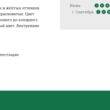
Июнь
х и жёлтых оттенков.
|
Сентябрь
красноватые. Цвет
зового до холодного
вый цвет. Внутренние
блестящие.